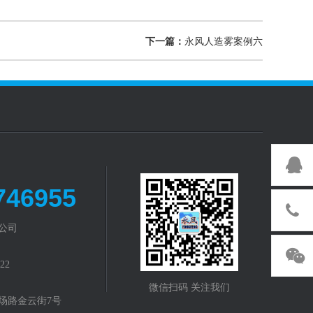
下一篇：
永风人造雾案例六
746955
公司
22
微信扫码 关注我们
场路金云街7号