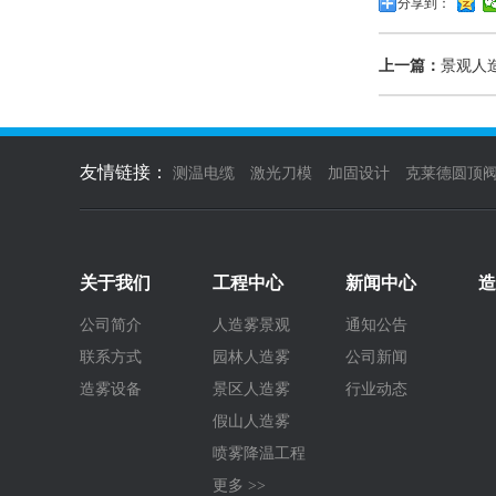
分享到：
上一篇：
景观人
友情链接：
测温电缆
激光刀模
加固设计
克莱德圆顶
关于我们
工程中心
新闻中心
造
公司简介
人造雾景观
通知公告
联系方式
园林人造雾
公司新闻
造雾设备
景区人造雾
行业动态
假山人造雾
喷雾降温工程
更多 >>