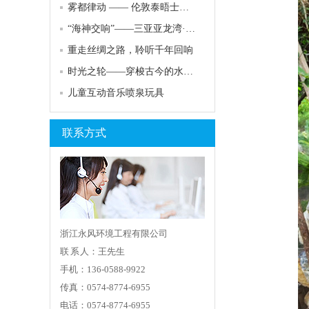
雾都律动 —— 伦敦泰晤士河上的蒸汽诗篇
“海神交响”——三亚亚龙湾·热带海洋音乐喷泉
重走丝绸之路，聆听千年回响
时光之轮——穿梭古今的水上史诗
儿童互动音乐喷泉玩具
联系方式
浙江永风环境工程有限公司
联 系 人：王先生
手机：136-0588-9922
传真：0574-8774-6955
电话：0574-8774-6955