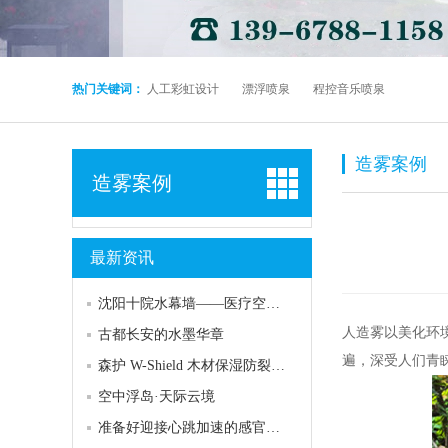
热门关键词：
人工彩虹设计
漂浮喷泉
程控音乐喷泉
造雾案例
造雾案例
最新资讯
沈阳十院水幕墙——医疗空间的人文关怀
人造雾以美化环
古都长安的水墨华章
遍，深受人们青
森护 W-Shield 木材保湿防裂喷雾网
空中浮岛·天际云境
准备好迎接心跳加速的感官风暴了吗？